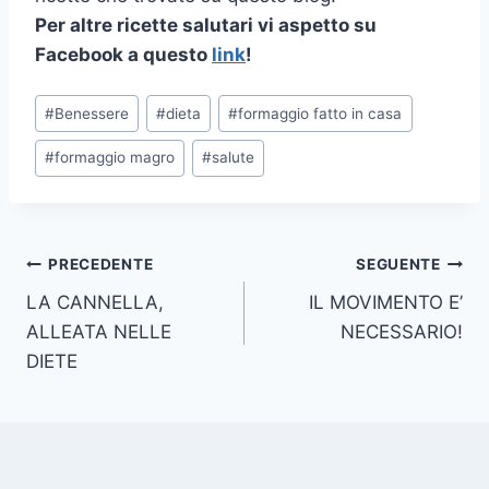
Per altre ricette salutari vi aspetto su
Facebook a questo
link
!
Tag
#
Benessere
#
dieta
#
formaggio fatto in casa
articolo:
#
formaggio magro
#
salute
Navigazione
PRECEDENTE
SEGUENTE
LA CANNELLA,
IL MOVIMENTO E’
articoli
ALLEATA NELLE
NECESSARIO!
DIETE