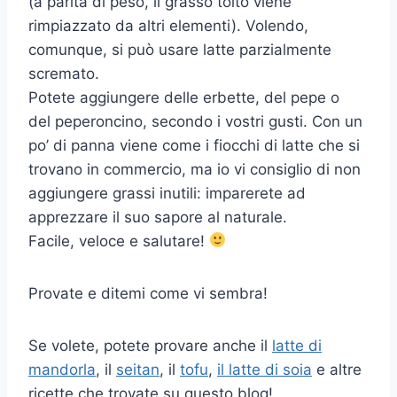
(a parità di peso, il grasso tolto viene
rimpiazzato da altri elementi). Volendo,
comunque, si può usare latte parzialmente
scremato.
Potete aggiungere delle erbette, del pepe o
del peperoncino, secondo i vostri gusti. Con un
po’ di panna viene come i fiocchi di latte che si
trovano in commercio, ma io vi consiglio di non
aggiungere grassi inutili: imparerete ad
apprezzare il suo sapore al naturale.
Facile, veloce e salutare!
Provate e ditemi come vi sembra!
Se volete, potete provare anche il
latte di
mandorla
, il
seitan
, il
tofu
,
il latte di soia
e altre
ricette che trovate su questo blog!