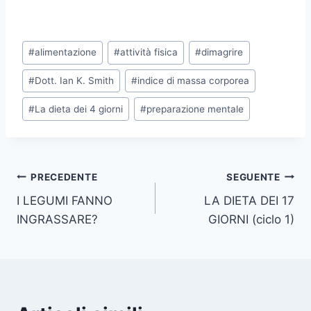
Tag
#
alimentazione
#
attività fisica
#
dimagrire
articolo:
#
Dott. Ian K. Smith
#
indice di massa corporea
#
La dieta dei 4 giorni
#
preparazione mentale
Navigazione
PRECEDENTE
SEGUENTE
I LEGUMI FANNO
LA DIETA DEI 17
articoli
INGRASSARE?
GIORNI (ciclo 1)