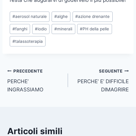
resta che augurarvi di godervelo il più possibile!
Tag
#
aerosol naturale
#
alghe
#
azione drenante
articolo:
#
fanghi
#
iodio
#
minerali
#
PH della pelle
#
talassoterapia
Navigazione
PRECEDENTE
SEGUENTE
PERCHE’
PERCHE’ E’ DIFFICILE
articoli
INGRASSIAMO
DIMAGRIRE
Articoli simili