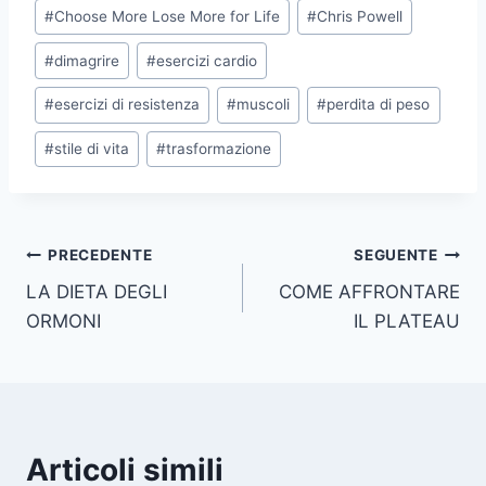
#
Choose More Lose More for Life
#
Chris Powell
#
dimagrire
#
esercizi cardio
#
esercizi di resistenza
#
muscoli
#
perdita di peso
#
stile di vita
#
trasformazione
Navigazione
PRECEDENTE
SEGUENTE
LA DIETA DEGLI
COME AFFRONTARE
articoli
ORMONI
IL PLATEAU
Articoli simili