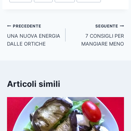
articolo:
Navigazione
PRECEDENTE
SEGUENTE
UNA NUOVA ENERGIA
7 CONSIGLI PER
articoli
DALLE ORTICHE
MANGIARE MENO
Articoli simili