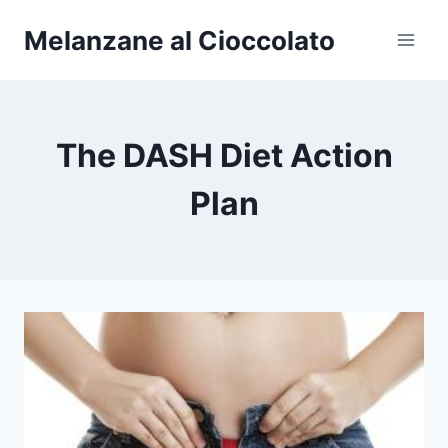
Salta
Melanzane al Cioccolato
al
contenuto
The DASH Diet Action
Plan