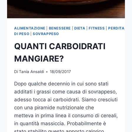
ALIMENTAZIONE
|
BENESSERE
|
DIETA
|
FITNESS
|
PERDITA
DI PESO
|
SOVRAPPESO
QUANTI CARBOIDRATI
MANGIARE?
Di
Tania Ansaldi
18/09/2017
Dopo qualche decennio in cui sono stati
additati i grassi come causa di sovrappeso,
adesso tocca ai carboidrati. Siamo cresciuti
con una piramide nutrizionale che
metteva in prima linea il consumo di cereali,
in quantità massiccia. Probabilmente è
stato stabilito questo apporto calorico