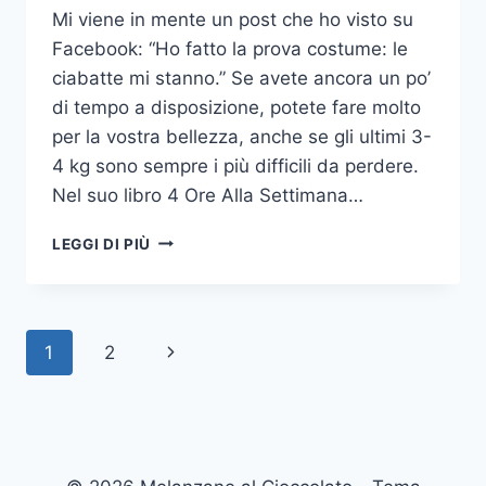
Mi viene in mente un post che ho visto su
Facebook: “Ho fatto la prova costume: le
ciabatte mi stanno.” Se avete ancora un po’
di tempo a disposizione, potete fare molto
per la vostra bellezza, anche se gli ultimi 3-
4 kg sono sempre i più difficili da perdere.
Nel suo libro 4 Ore Alla Settimana…
PRONTI
LEGGI DI PIÙ
PER
LA
PROVA
COSTUME?
Navigazione
Pagina
1
2
pagina
successiva