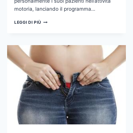
personalmente i suoi pazienti nell’attività
motoria, lanciando il programma…
LA
LEGGI DI PIÙ
DIETA
DEI
17
GIORNI
(CICLO
1)