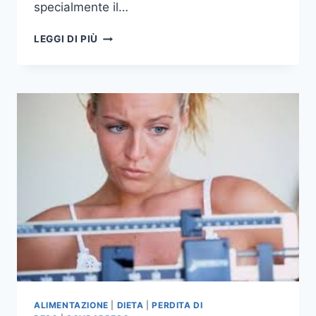
specialmente il…
COSA
LEGGI DI PIÙ
FANNO
LE
VERDURE
ALIMENTAZIONE
|
DIETA
|
PERDITA DI