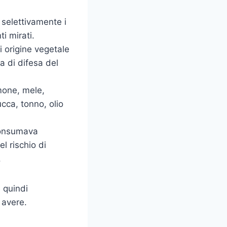
 selettivamente i
i mirati.
di origine vegetale
a di difesa del
mone, mele,
ucca, tonno, olio
consumava
l rischio di
.
e quindi
 avere.