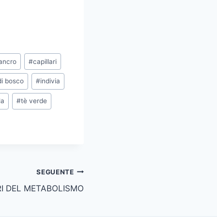
ancro
#
capillari
 di bosco
#
indivia
la
#
tè verde
SEGUENTE
I DEL METABOLISMO