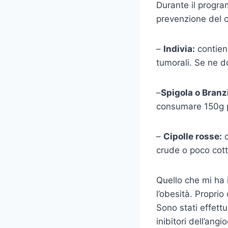
Durante il progr
prevenzione del 
–
Indivia:
contien
tumorali. Se ne
–
Spigola o Branz
consumare 150g 
–
Cipolle rosse:
c
crude o poco cot
Quello che mi ha 
l’obesità. Propri
Sono stati effett
inibitori dell’ang