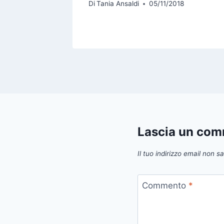
Di
Tania Ansaldi
05/11/2018
14
Lascia un co
Il tuo indirizzo email non s
Commento
*