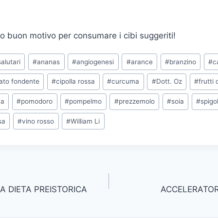
o buon motivo per consumare i cibi suggeriti!
salutari
#
ananas
#
angiogenesi
#
arance
#
branzino
#
c
ato fondente
#
cipolla rossa
#
curcuma
#
Dott. Oz
#
frutti
va
#
pomodoro
#
pompelmo
#
prezzemolo
#
soia
#
spigo
sa
#
vino rosso
#
William Li
A DIETA PREISTORICA
ACCELERATOR