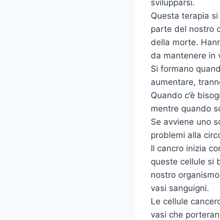
svilupparsi.
Questa terapia si
parte del nostro c
della morte. Hann
da mantenere in vi
Si formano quand
aumentare, tranne
Quando c’è bisogno
mentre quando sono
Se avviene uno sq
problemi alla cir
Il cancro inizia c
queste cellule si 
nostro organismo 
vasi sanguigni.
Le cellule cancero
vasi che porteran