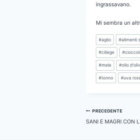
ingrassavano.
Mi sembra un altr
Tag
#
aglio
#
alimenti 
articolo:
#
ciliege
#
cioccol
#
mele
#
olio d'oli
#
tonno
#
uva ros
Navigazione
PRECEDENTE
SANI E MAGRI CON L
articoli