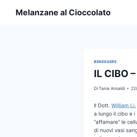
Salta
Melanzane al Cioccolato
al
contenuto
BENESSERE
IL CIBO 
Di
Tania Ansaldi
22
Il Dott.
William Li
a lungo il cibo e 
“affamare” le cel
di nuovi vasi sang