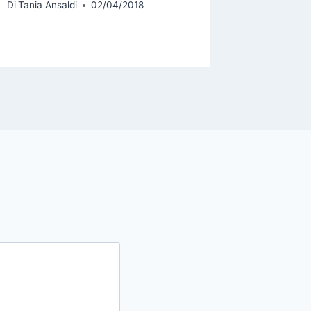
Di
Tania Ansaldi
02/04/2018
Di
Tania An