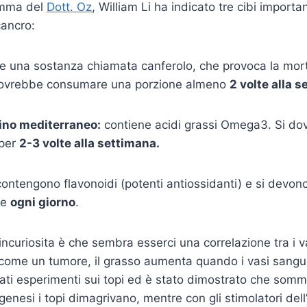
amma del
Dott. Oz
, William Li ha indicato tre cibi importan
cancro:
e una sostanza chiamata canferolo, che provoca la morte
 dovrebbe consumare una porzione almeno
2 volte alla 
ino mediterraneo:
contiene acidi grassi Omega3. Si do
per
2-3 volte alla settimana.
ontengono flavonoidi (potenti antiossidanti) e si devo
te
ogni giorno
.
incuriosita è che sembra esserci una correlazione tra i v
o come un tumore, il grasso aumenta quando i vasi sang
uati esperimenti sui topi ed è stato dimostrato che somm
iogenesi i topi dimagrivano, mentre con gli stimolatori del