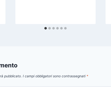
mmento
arà pubblicato.
I campi obbligatori sono contrassegnati
*