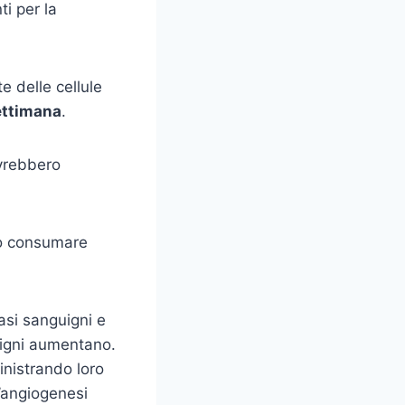
ti per la
 delle cellule
settimana
.
vrebbero
no consumare
asi sanguigni e
uigni aumentano.
inistrando loro
l’angiogenesi