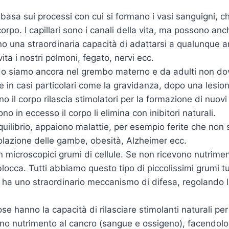
 basa sui processi con cui si formano i vasi sanguigni, ch
orpo. I capillari sono i canali della vita, ma possono anc
o una straordinaria capacità di adattarsi a qualunque 
ta i nostri polmoni, fegato, nervi ecc.
o siamo ancora nel grembo materno e da adulti non d
 in casi particolari come la gravidanza, dopo una lesio
 il corpo rilascia stimolatori per la formazione di nuovi
 in eccesso il corpo li elimina con inibitori naturali.
uilibrio, appaiono malattie, per esempio ferite che non 
colazione delle gambe, obesità, Alzheimer ecc.
on microscopici grumi di cellule. Se non ricevono nutrimen
blocca. Tutti abbiamo questo tipo di piccolissimi grumi tu
ha uno straordinario meccanismo di difesa, regolando l
se hanno la capacità di rilasciare stimolanti naturali pe
no nutrimento al cancro (sangue e ossigeno), facendolo