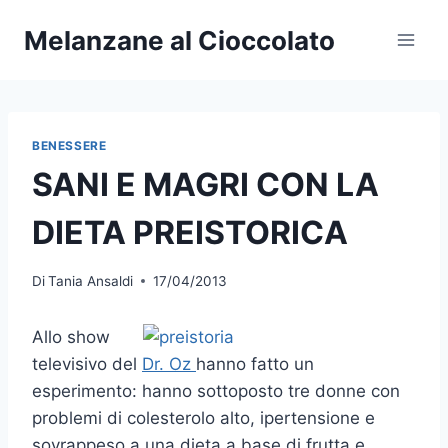
Salta
Melanzane al Cioccolato
al
contenuto
BENESSERE
SANI E MAGRI CON LA
DIETA PREISTORICA
Di
Tania Ansaldi
17/04/2013
Allo show
televisivo del
Dr. Oz
hanno fatto un
esperimento: hanno sottoposto tre donne con
problemi di colesterolo alto, ipertensione e
sovrappeso a una dieta a base di frutta e