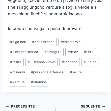
vegetale, spezie, erbe e un pizzico di curry. Alla
fine si aggiungono verdure a foglia verde e si
mescolano finchè si ammorbidiscono.
Io credo che valga la pena di provare!
Tag
#
alga nori
#
antiossidanti
#
colesterolo
articolo:
#
dieta preistorica
#
dimagrire
#
dr oz
#
fibre
#
frutta
#
Julieanna Hever
#
licopene
#
luteina
#
minerali
#
pressione arteriosa
#
salute
#
verdure
#
vitamine
Navigazione
PRECEDENTE
SEGUENTE