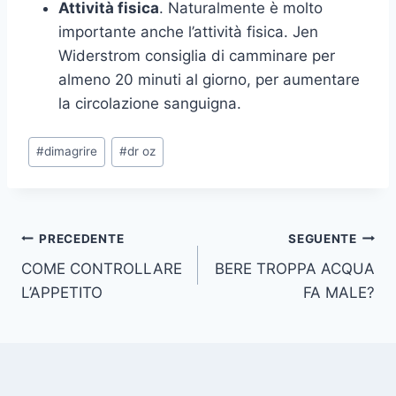
Attività fisica
. Naturalmente è molto
importante anche l’attività fisica. Jen
Widerstrom consiglia di camminare per
almeno 20 minuti al giorno, per aumentare
la circolazione sanguigna.
Tag
#
dimagrire
#
dr oz
articolo:
Navigazione
PRECEDENTE
SEGUENTE
COME CONTROLLARE
BERE TROPPA ACQUA
articoli
L’APPETITO
FA MALE?