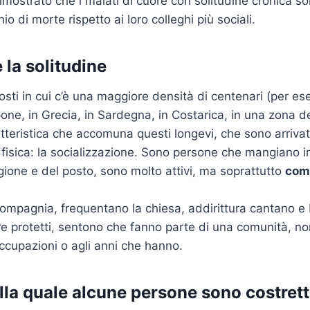
mostrato che i malati di cuore con solitudine cronica so
chio di morte rispetto ai loro colleghi più sociali.
e la solitudine
posti in cui c’è una maggiore densità di centenari (per ese
ne, in Grecia, in Sardegna, in Costarica, in una zona de
atteristica che accomuna questi longevi, che sono arrivati
fisica: la socializzazione. Sono persone che mangiano 
agione e del posto, sono molto attivi, ma soprattutto
com
ompagnia, frequentano la chiesa, addirittura cantano e 
ire protetti, sentono che fanno parte di una comunità, n
ccupazioni o agli anni che hanno.
alla quale alcune persone sono
costret