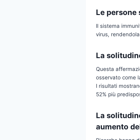
Le persone 
Il sistema immuni
virus, rendendol
La solitudi
Questa affermazio
osservato come la
I risultati mostr
52% più predispost
La solitudin
aumento del