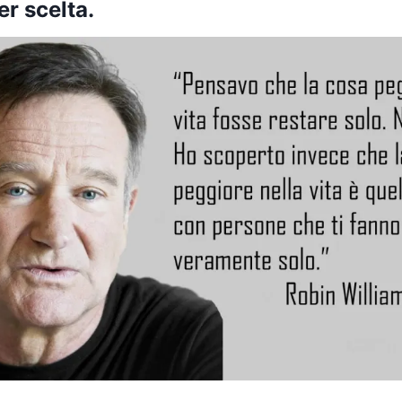
per
scelta
.