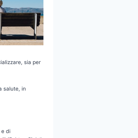
alizzare, sia per
 salute, in
 e di