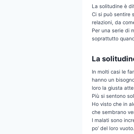
La solitudine è di
Ci si può sentire
relazioni, da come
Per una serie di 
soprattutto quando
La solitudin
In molti casi le f
hanno un bisogno 
loro la giusta att
Più si sentono sol
Ho visto che in a
che sembrano veri,
I malati sono inc
po’ del loro vuot