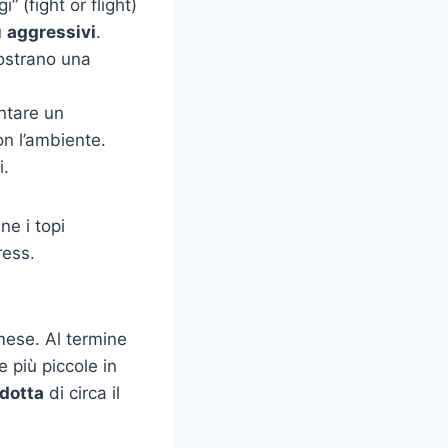
 (fight or flight)
ù
aggressivi
.
ostrano una
entare un
on l’ambiente.
i.
ne i topi
ress.
 mese. Al termine
 più piccole in
idotta
di circa il