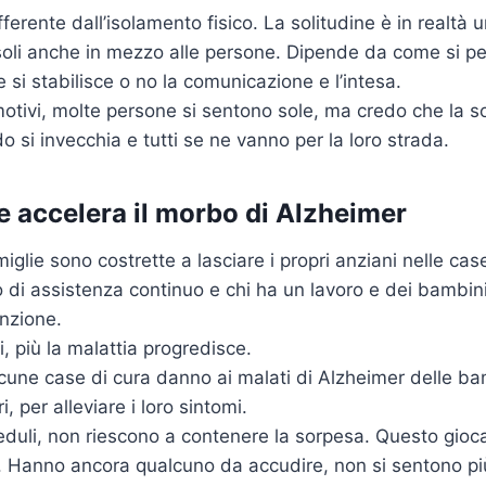
fferente dall’isolamento fisico. La solitudine è in realtà 
 soli anche in mezzo alle persone. Dipende da come si p
 si stabilisce o no la comunicazione e l’intesa.
motivi, molte persone si sentono sole, ma credo che la s
 si invecchia e tutti se ne vanno per la loro strada.
e accelera il morbo di Alzheimer
amiglie sono costrette a lasciare i propri anziani nelle ca
di assistenza continuo e chi ha un lavoro e dei bambini
enzione.
i, più la malattia progredisce.
lcune case di cura danno ai malati di Alzheimer delle ba
 per alleviare i loro sintomi.
reduli, non riescono a contenere la sorpesa. Questo gioc
o. Hanno ancora qualcuno da accudire, non si sentono più 