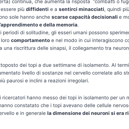
lerta) continua, che aumenta la risposta “combatti o fuggi”
 essere più
diffidenti
e a
sentirci minacciati
, quindi pi
sono sole hanno anche
scarse capacità decisionali
e m
l’apprendimento e della memoria
.
hi periodi di solitudine, gli esseri umani possono sperim
 loro
comportamento
e nel modo in cui interagiscono c
una riscrittura delle sinapsi, il collegamento tra neuron
toposto dei topi a due settimane di isolamento. Al termi
entato livello di sostanze nel cervello correlate allo st
iù paurosi e inclini a reazioni irregolari.
o i ricercatori hanno messo dei topi in isolamento per un
hanno constatato che i topi avevano delle cellule nervose
ervello e in generale
la dimensione dei neuroni si era r