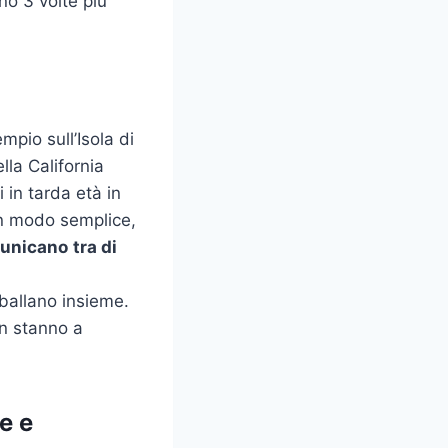
no 3 volte più
mpio sull’Isola di
lla California
 in tarda età in
in modo semplice,
unicano
tra di
ballano insieme.
on stanno a
te
e