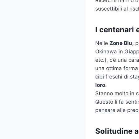
Ricerche hanno di
suscettibili al ris
I centenari 
Nelle
Zone Blu
, 
Okinawa in Giappo
etc.), c’è una car
una ottima forma 
cibi freschi di st
loro
.
Stanno molto in c
Questo li fa sent
pensare alle preo
Solitudine 