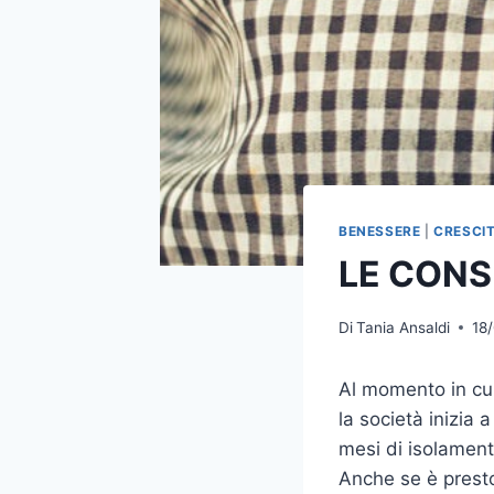
BENESSERE
|
CRESCI
LE CONS
Di
Tania Ansaldi
18
Al momento in cui
la società inizia 
mesi di isolament
Anche se è presto