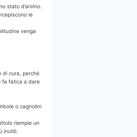
uno stato d’animo.
ercepiscono le
olitudine venga
se di cura, perché
 fa fatica a dare
mbole o cagnolini
attolo riempie un
inutili.