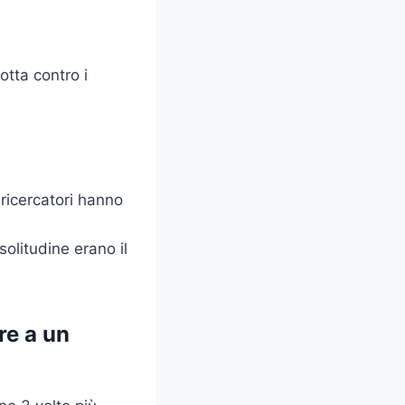
otta contro i
 ricercatori hanno
olitudine erano il
re a un