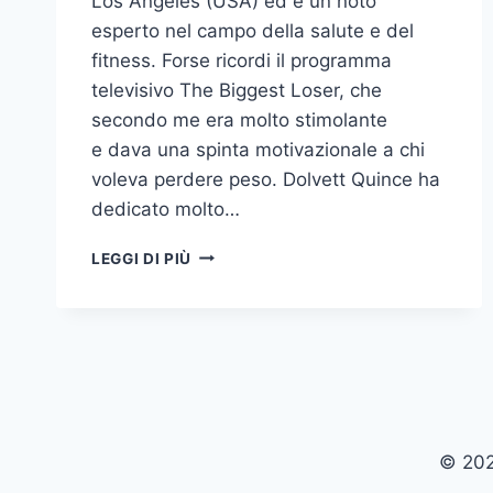
Los Angeles (USA) ed è un noto
esperto nel campo della salute e del
fitness. Forse ricordi il programma
televisivo The Biggest Loser, che
secondo me era molto stimolante
e dava una spinta motivazionale a chi
voleva perdere peso. Dolvett Quince ha
dedicato molto…
PERDI
LEGGI DI PIÙ
2
TAGLIE
IN
21
GIORNI
© 202