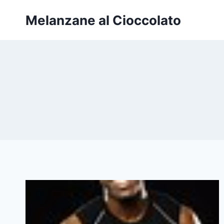
Salta
Melanzane al Cioccolato
al
contenuto