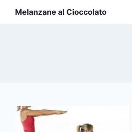
Salta
Melanzane al Cioccolato
al
contenuto