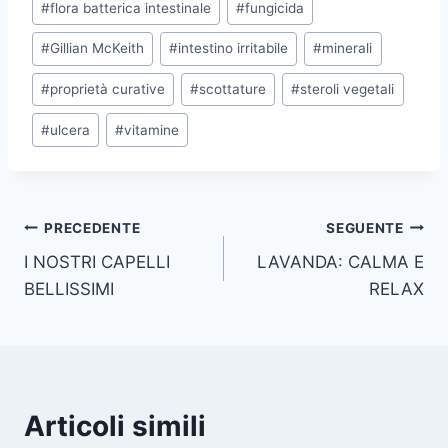
#
flora batterica intestinale
#
fungicida
#
Gillian McKeith
#
intestino irritabile
#
minerali
#
proprietà curative
#
scottature
#
steroli vegetali
#
ulcera
#
vitamine
Navigazione
PRECEDENTE
SEGUENTE
I NOSTRI CAPELLI
LAVANDA: CALMA E
articoli
BELLISSIMI
RELAX
Articoli simili