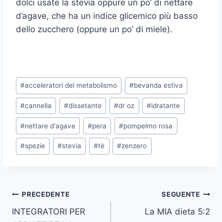
dolci usate la stevia oppure un po’ di nettare
d’agave, che ha un indice glicemico più basso
dello zucchero (oppure un po’ di miele).
Tag
#
acceleratori del metabolismo
#
bevanda estiva
articolo:
#
cannella
#
dissetante
#
dr oz
#
idratante
#
nettare d'agave
#
pera
#
pompelmo rosa
#
spezie
#
stevia
#
tè
#
zenzero
Navigazione
PRECEDENTE
SEGUENTE
INTEGRATORI PER
La MIA dieta 5:2
articoli