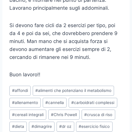
bacino, e ritornare nel punto di partenza.
Lavorano principalmente sugli addominali.
Si devono fare cicli da 2 esercizi per tipo, poi
da 4 e poi da sei, che dovrebbero prendere 9
minuti. Man mano che si acquista forza si
devono aumentare gli esercizi sempre di 2,
cercando di rimanere nei 9 minuti.
Buon lavoro!!
Tag
#
affondi
#
alimenti che potenziano il metabolismo
articolo:
#
allenamento
#
cannella
#
carboidrati complessi
#
cereali integrali
#
Chris Powell
#
crusca di riso
#
dieta
#
dimagrire
#
dr oz
#
esercicio fisico