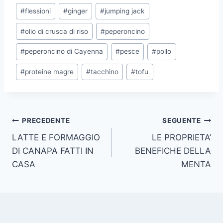
#
flessioni
#
ginger
#
jumping jack
#
olio di crusca di riso
#
peperoncino
#
peperoncino di Cayenna
#
pesce
#
pollo
#
proteine magre
#
tacchino
#
tofu
Navigazione
PRECEDENTE
SEGUENTE
LATTE E FORMAGGIO
LE PROPRIETA’
articoli
DI CANAPA FATTI IN
BENEFICHE DELLA
CASA
MENTA