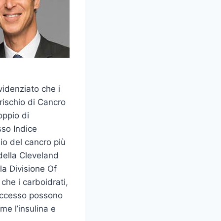
videnziato che i
 rischio di Cancro
oppio di
sso Indice
io del cancro più
 della Cleveland
la Divisione Of
he i carboidrati,
 eccesso possono
me l’insulina e