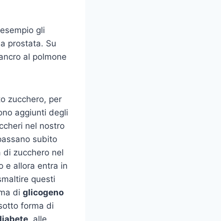
esempio gli
la prostata. Su
 cancro al polmone
to zucchero, per
gono aggiunti degli
ccheri nel nostro
passano subito
à di zucchero nel
e allora entra in
smaltire questi
rma di
glicogeno
sotto forma di
diabete
, alle