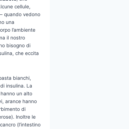
lcune cellule,
i – quando vedono
amo una
corpo l’ambiente
a il nostro
nno bisogno di
nsulina, che eccita
 pasta bianchi,
di insulina. La
 hanno un alto
wi, arance hanno
orbimento di
rose). Inoltre le
cancro (l’intestino