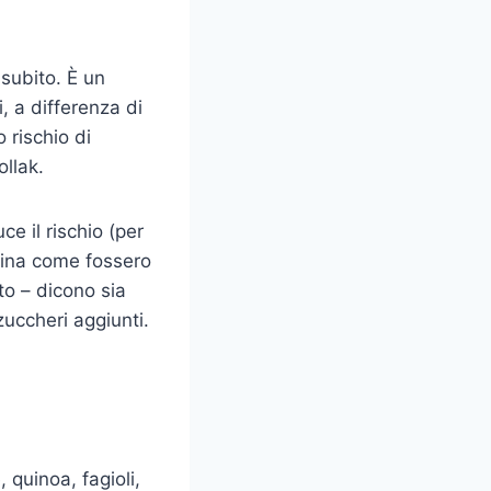
 subito. È un
, a differenza di
 rischio di
ollak.
e il rischio (per
rina come fossero
to – dicono sia
uccheri aggiunti.
 quinoa, fagioli,