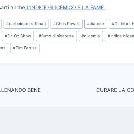
sarti anche
L’INDICE GLICEMICO E LA FAME.
#
carboidrati raffinati
#
Chris Powell
#
diabete
#
Dr. Mark
#
Dr. Oz Show
#
fumo di sigaretta
#
glicemia
#
indice glice
eas
#
Tim Ferriss
 ALLENANDO BENE
CURARE LA C