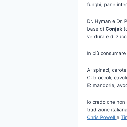
funghi, pane integ
Dr. Hyman e Dr. P
base di
Conjak
(c
verdura e di zucc
In più consumare a
A: spinaci, carote
C: broccoli, cavoli
E: mandorle, avo
Io credo che non c
tradizione italia
Chris Powell
e
Ti