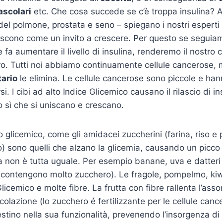
ascolari
etc. Che cosa succede se c’è troppa insulina? A
el polmone, prostata e seno – spiegano i nostri espert
episcono come un invito a crescere. Per questo se segui
fa aumentare il livello di insulina, renderemo il nostro 
cro. Tutti noi abbiamo continuamente cellule cancerose, m
ario
le elimina. Le cellule cancerose sono piccole e ha
si. I cibi ad alto Indice Glicemico causano il rilascio di i
o sì che si uniscano e crescano.
so glicemico, come gli amidacei zuccherini (farina, riso e
) sono quelli che alzano la glicemia, causando un picco 
a non è tutta uguale. Per esempio banane, uva e datteri
 (contengono molto zucchero). Le fragole, pompelmo, ki
icemico e molte fibre. La frutta con fibre rallenta l’ass
colazione (lo zucchero é fertilizzante per le cellule cance
testino nella sua funzionalità, prevenendo l’insorgenza di 