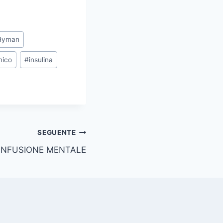
 Hyman
mico
#
insulina
SEGUENTE
ONFUSIONE MENTALE