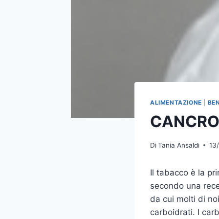
ALIMENTAZIONE
|
BE
CANCRO
Di
Tania Ansaldi
13
Il tabacco è la p
secondo una recen
da cui molti di no
carboidrati. I carb