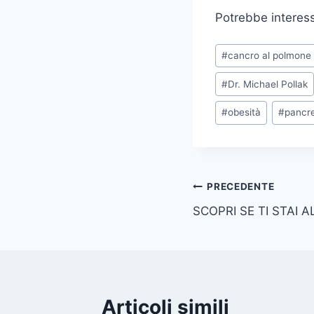
Potrebbe interes
Tag
#
cancro al polmone
articolo:
#
Dr. Michael Pollak
#
obesità
#
pancr
Navigazione
PRECEDENTE
SCOPRI SE TI STAI
articoli
Articoli simili