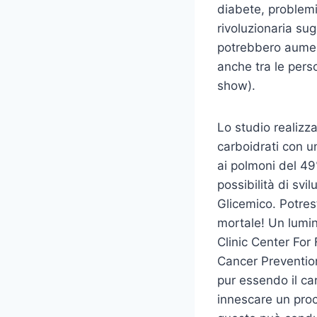
diabete, problemi
rivoluzionaria sug
potrebbero aument
anche tra le per
show).
Lo studio realizz
carboidrati con un
ai polmoni del 4
possibilità di sv
Glicemico. Potres
mortale! Un lumi
Clinic Center For 
Cancer Prevention
pur essendo il ca
innescare un proc