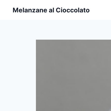
Salta
Melanzane al Cioccolato
al
contenuto