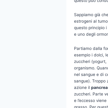
questo può condur
Sappiamo già che 
estrogeni al tumo
questo principio i
e uno degli ormon
Partiamo dalla f
esempio i dolci, le
zuccheri (yogurt, 
organismo. Quando
nel sangue e di 
sangue). Troppo z
azione il
pancrea
zuccheri. Parte v
e l’eccesso viene
grasso. Per questo