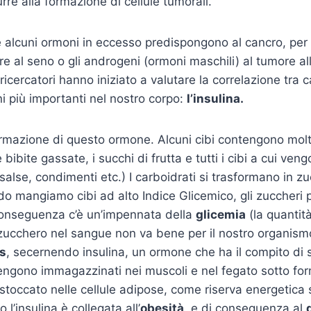
re alla formazione di cellule tumorali.
alcuni ormoni in eccesso predispongono al cancro, per 
re al seno o gli androgeni (ormoni maschili) al tumore al
 ricercatori hanno iniziato a valutare la correlazione tra
i più importanti nel nostro corpo:
l’insulina.
ormazione di questo ormone. Alcuni cibi contengono mol
 bibite gassate, i succhi di frutta e tutti i cibi a cui ven
salse, condimenti etc.) I carboidrati si trasformano in zu
 mangiamo cibi ad alto Indice Glicemico, gli zuccheri 
conseguenza c’è un’impennata della
glicemia
(la quantit
ucchero nel sangue non va bene per il nostro organismo 
s
, secernendo insulina, un ormone che ha il compito di 
engono immagazzinati nei muscoli e nel fegato sotto fo
 stoccato nelle cellule adipose, come riserva energetica 
 l’insulina è collegata all’
obesità
, e di conseguenza al