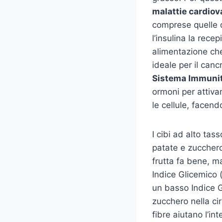
malattie cardiov
comprese quelle d
l’insulina la rec
alimentazione che 
ideale per il can
Sistema Immunit
ormoni per attivar
le cellule, facend
I cibi ad alto tas
patate e zucchero
frutta fa bene, m
Indice Glicemico
un basso Indice Gl
zucchero nella cir
fibre aiutano l’in