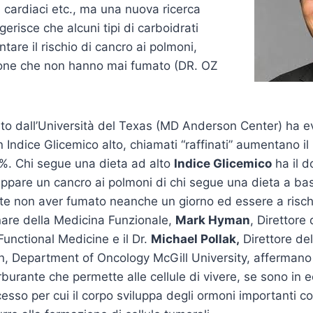
 cardiaci etc., ma una nuova ricerca
gerisce che alcuni tipi di carboidrati
are il rischio di cancro ai polmoni,
sone che non hanno mai fumato (DR. OZ
ato dall’Università del Texas (MD Anderson Center) ha e
 Indice Glicemico alto, chiamati “raffinati” aumentano il
9%. Chi segue una dieta ad alto
Indice Glicemico
ha il d
iluppare un cancro ai polmoni di chi segue una dieta a ba
te non aver fumato neanche un giorno ed essere a risch
nare della Medicina Funzionale,
Mark Hyman
, Direttore
Functional Medicine e il Dr.
Michael Pollak,
Direttore del
, Department of Oncology McGill University, affermano c
rburante che permette alle cellule di vivere, se sono in
esso per cui il corpo sviluppa degli ormoni importanti co